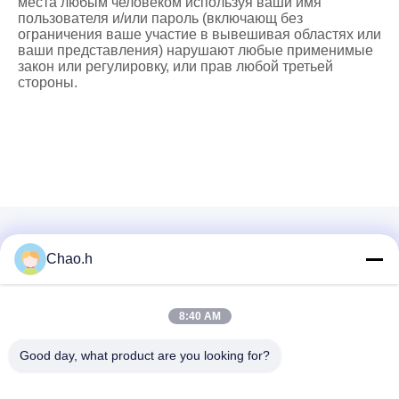
места любым человеком используя ваши имя
пользователя и/или пароль (включающ без
ограничения ваше участие в вывешивая областях или
ваши представления) нарушают любые применимые
закон или регулировку, или прав любой третьей
стороны.
Chao.h
Быстрый контакт
8:40 AM
Адрес
Good day, what product are you looking for?
1-ый пол, No.40, No.69, улица Zhengbei средняя, улица
Huayang, район Tianfu новый, город Чэнду, Сычуань,