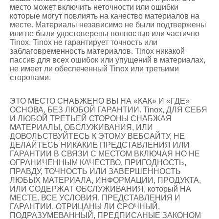
место может включить неточности или ошибки
которые могут повлиять на качество материалов на
месте. Материалы независимо не были подтвержены
или не были удостоверены полностью или частично
Tinox. Tinox не гарантирует точность или
заблаговременность материалов. Tinox никакой
пассив для всех ошибок или упущений в материалах,
не имеет ли обеспеченный Tinox или третьими
сторонами.
ЭТО МЕСТО СНАБЖЕНО ВЫ НА «КАК» И «ГДЕ»
ОСНОВА, БЕЗ ЛЮБОЙ ГАРАНТИИ. Tinox, ДЛЯ СЕБЯ
И ЛЮБОЙ ТРЕТЬЕЙ СТОРОНЫ СНАБЖАЯ
МАТЕРИАЛЫ, ОБСЛУЖИВАНИЯ, ИЛИ
ДОВОЛЬСТВУЙТЕСЬ К ЭТОМУ ВЕБСАЙТУ, НЕ
ДЕЛАЙТЕСЬ НИКАКИЕ ПРЕДСТАВЛЕНИЯ ИЛИ
ГАРАНТИИ В СВЯЗИ С МЕСТОМ ВКЛЮЧАЯ НО НЕ
ОГРАНИЧЕННЫМ КАЧЕСТВО, ПРИГОДНОСТЬ,
ПРАВДУ, ТОЧНОСТЬ ИЛИ ЗАВЕРШЕННОСТЬ
ЛЮБЫХ МАТЕРИАЛА, ИНФОРМАЦИИ, ПРОДУКТА,
ИЛИ СОДЕРЖАТ ОБСЛУЖИВАНИЯ, который НА
МЕСТЕ. ВСЕ УСЛОВИЯ, ПРЕДСТАВЛЕНИЯ И
ГАРАНТИИ, ОТРИЦАНЫ ЛИ СРОЧНЫЙ,
ПОДРАЗУМЕВАННЫЙ, ПРЕДПИСАНЫЕ ЗАКОНОМ