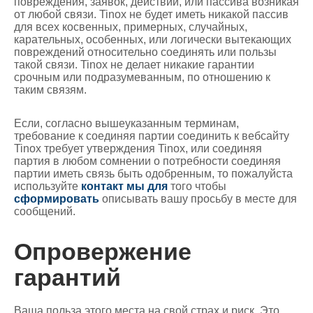
повреждения, заявок, действий, или пассива возникая
от любой связи. Tinox не будет иметь никакой пассив
для всех косвенных, примерных, случайных,
карательных, особенных, или логически вытекающих
повреждений относительно соединять или пользы
такой связи. Tinox не делает никакие гарантии
срочным или подразумеванным, по отношению к
таким связям.
Если, согласно вышеуказанным терминам,
требование к соединяя партии соединить к вебсайту
Tinox требует утверждения Tinox, или соединяя
партия в любом сомнении о потребности соединяя
партии иметь связь быть одобренным, то пожалуйста
используйте
контакт мы для
того чтобы
сформировать
описывать вашу просьбу в месте для
сообщений.
Опровержение
гарантий
Ваша польза этого места на свой страх и риск. Это