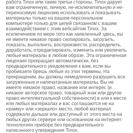
работа Tinox или такие третьи стороны. Tinox дарует
вам ограниченную, личную, не-исключительную и не-
переносимую лицензию использовать и показывать
материалы только на вашем персональном
компьютере только для целей связанном с вашим
взаимодействием с этим вебсайтом Tinox. За
исключением по мере того как заявленный здесь, вы
не имеете никакое право скопировать, загрузить,
показать, выполнить, воспроизвести, распределить,
доработать, отредактировать, изменить или увеличить
любые материалы в любом образе. Эта ограниченная
лицензия прекращает автоматически, без
предварительного уведомления к вам, если вы
пробиваете брешь любые из этих термины. На
прекращении, вы должны немедленно разрушить все
загруженные и напечатанные материалы. Вы не
имеете никакое право, название или интерес (и
никакое авторское право, товарный знак или другое
право интеллектуальной собственности) в или к месте
или любых материалах и вас соглашаются не на
«рамку» или «зеркало» место, любой материал
содержало дальше или доступный от этого места на
любых других сервере или основанном на интернет-
технологиях приборе без предварительного
написанного утверждения Tinox.