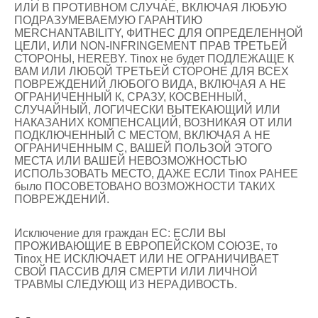
ИЛИ В ПРОТИВНОМ СЛУЧАЕ, ВКЛЮЧАЯ ЛЮБУЮ
ПОДРАЗУМЕВАЕМУЮ ГАРАНТИЮ
MERCHANTABILITY, ФИТНЕС ДЛЯ ОПРЕДЕЛЕННОЙ
ЦЕЛИ, ИЛИ NON-INFRINGEMENT ПРАВ ТРЕТЬЕЙ
СТОРОНЫ, HEREBY. Tinox не будет ПОДЛЕЖАЩЕ К
ВАМ ИЛИ ЛЮБОЙ ТРЕТЬЕЙ СТОРОНЕ ДЛЯ ВСЕХ
ПОВРЕЖДЕНИЙ ЛЮБОГО ВИДА, ВКЛЮЧАЯ А НЕ
ОГРАНИЧЕННЫЙ К, СРАЗУ, КОСВЕННЫЙ,
СЛУЧАЙНЫЙ, ЛОГИЧЕСКИ ВЫТЕКАЮЩИЙ ИЛИ
НАКАЗАНИХ КОМПЕНСАЦИЙ, ВОЗНИКАЯ ОТ ИЛИ
ПОДКЛЮЧЕННЫЙ С МЕСТОМ, ВКЛЮЧАЯ А НЕ
ОГРАНИЧЕННЫМ С, ВАШЕЙ ПОЛЬЗОЙ ЭТОГО
МЕСТА ИЛИ ВАШЕЙ НЕВОЗМОЖНОСТЬЮ
ИСПОЛЬЗОВАТЬ МЕСТО, ДАЖЕ ЕСЛИ Tinox РАНЕЕ
было ПОСОВЕТОВАНО ВОЗМОЖНОСТИ ТАКИХ
ПОВРЕЖДЕНИЙ.
Исключение для граждан ЕС: ЕСЛИ ВЫ
ПРОЖИВАЮЩИЕ В ЕВРОПЕЙСКОМ СОЮЗЕ, то
Tinox НЕ ИСКЛЮЧАЕТ ИЛИ НЕ ОГРАНИЧИВАЕТ
СВОЙ ПАССИВ ДЛЯ СМЕРТИ ИЛИ ЛИЧНОЙ
ТРАВМЫ СЛЕДУЮЩ ИЗ НЕРАДИВОСТЬ.