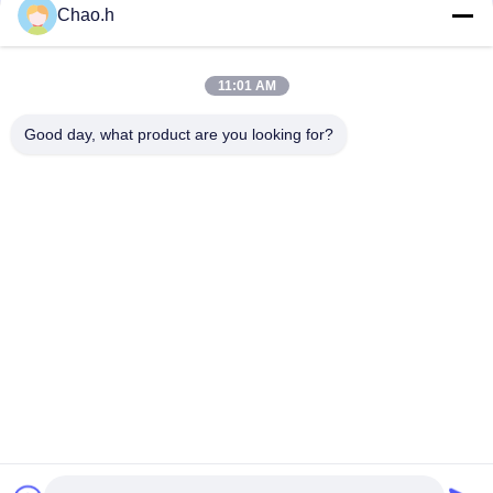
Chao.h
Быстрый контакт
11:01 AM
Адрес
Good day, what product are you looking for?
1-ый пол, No.40, No.69, улица Zhengbei средняя, улица
Huayang, район Tianfu новый, город Чэнду, Сычуань,
Китай
Телефон
86-028-86539517
Электронная почта
chao.h@tinoxchem.com
Политика конфиденциальности
|
Карта сайта
| Китай
хорошо. Качество Рутил двуокиси титана Доставщик. 2022-