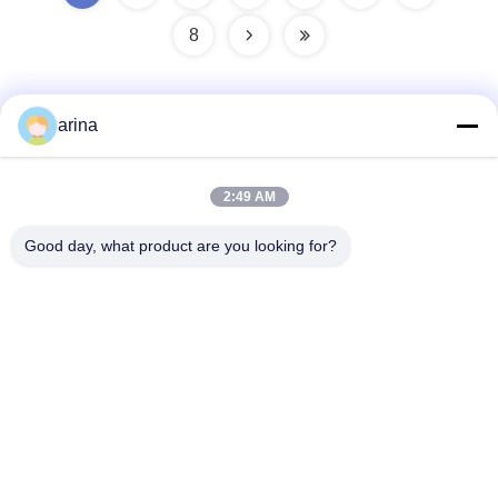
8
arina
Быстрый контакт
2:49 AM
Адрес
Good day, what product are you looking for?
1-ый пол, No.40, No.69, улица Zhengbei средняя, улица
Huayang, район Tianfu новый, город Чэнду, Сычуань,
Китай
Телефон
86-028-86539517
Электронная почта
chao.h@tinoxchem.com