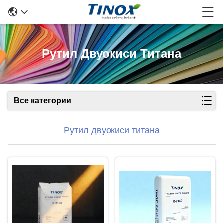
Рутил Двуокиси Титана
Все категории
Рутил двуокиси титана