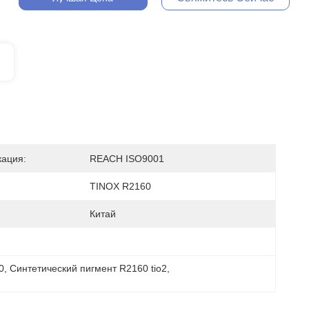
ация:
REACH ISO9001
TINOX R2160
Китай
0
, 
Синтетический пигмент R2160 tio2
, 