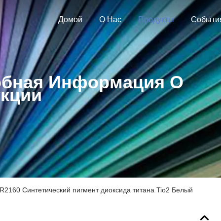
Домой
О Нас
Продукты
Событи
бная Информация О
кции
R2160 Синтетический пигмент диоксида титана Tio2 Белый