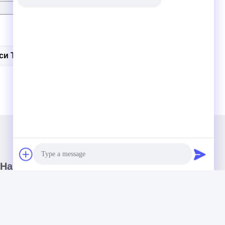
си Титана Для Внутренних Фасадных Красок
Наш бюллетень
Подпишитесь на нашу информационную рассылку для
получения скидок и прочего.
Photo