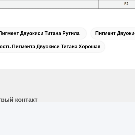
Пигмент Двуокиси Титана Рутила
Пигмент Двуоки
сть Пигмента Двуокиси Титана Хорошая
рый контакт
дрес
-ый пол, No.40, No.69, улица Zhengbei средняя, улица
uayang, район Tianfu новый, город Чэнду, Сычуань, Китай