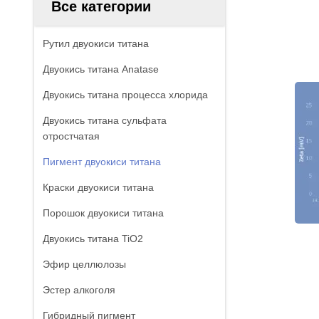
Все категории
Рутил двуокиси титана
Двуокись титана Anatase
Двуокись титана процесса хлорида
Двуокись титана сульфата
отростчатая
Пигмент двуокиси титана
Краски двуокиси титана
Порошок двуокиси титана
Двуокись титана TiO2
Эфир целлюлозы
Эстер алкоголя
Гибридный пигмент