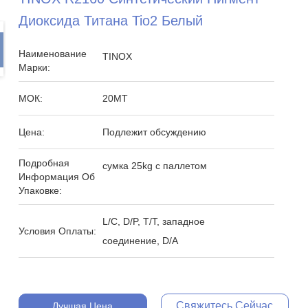
Диоксида Титана Tio2 Белый
Наименование
TINOX
Марки:
МОК:
20MT
Цена:
Подлежит обсуждению
Подробная
сумка 25kg с паллетом
Информация Об
Упаковке:
L/C, D/P, T/T, западное
Условия Оплаты:
соединение, D/A
Свяжитесь Сейчас
Лучшая Цена