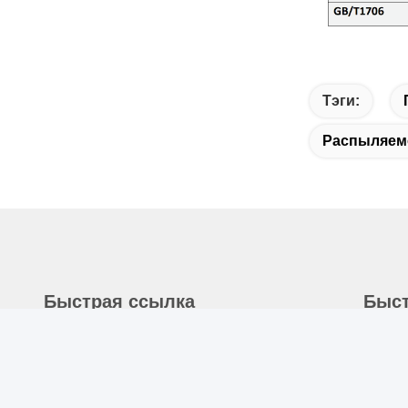
Тэги:
Распыляемо
Быстрая ссылка
Быст
Домой
А
1
О Нас
H