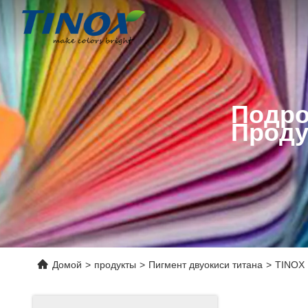
Подро
Проду
Домой
>
продукты
>
Пигмент двуокиси титана
>
TINOX 