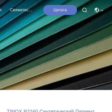
я
Свяжитесь С Нами
Цитата
TINOX R2160 Синтетический Пигмент