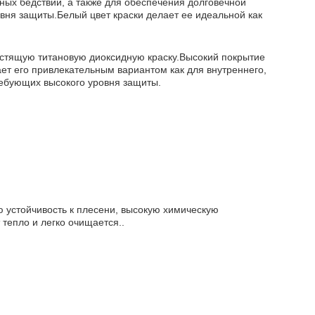
ных бедствий, а также для обеспечения долговечной
вня защиты.Белый цвет краски делает ее идеальной как
естящую титановую диоксидную краску.Высокий покрытие
ает его привлекательным вариантом как для внутреннего,
требующих высокого уровня защиты.
ю устойчивость к плесени, высокую химическую
тепло и легко очищается..