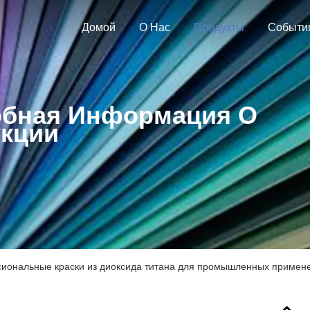
Домой
О Нас
Продукты
Событи
бная Информация О
кции
иональные краски из диоксида титана для промышленных примен