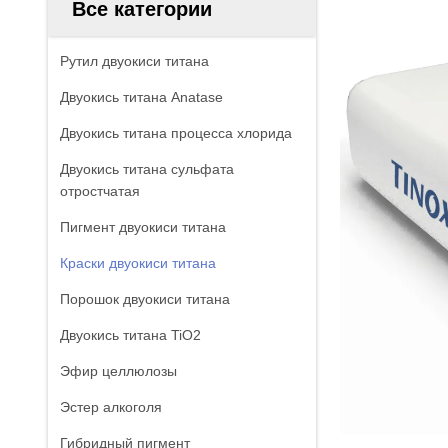
Все категории
Рутил двуокиси титана
Двуокись титана Anatase
Двуокись титана процесса хлорида
Двуокись титана сульфата
отростчатая
Пигмент двуокиси титана
Краски двуокиси титана
Порошок двуокиси титана
Двуокись титана TiO2
Эфир целлюлозы
Эстер алкоголя
Гибридный пигмент