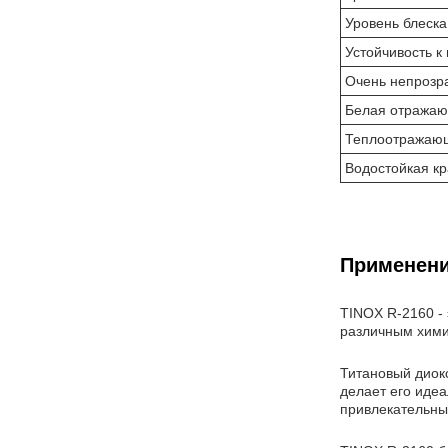
Уровень блеска
Устойчивость к
Очень непрозр
Белая отражаю
Теплоотражающ
Водостойкая кр
Применени
TINOX R-2160 - 
различным химич
Титановый диок
делает его иде
привлекательным