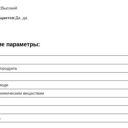
:
Высокий
щается:
Да, да.
ие параметры:
продукта
 воде
 химическим веществам
ь