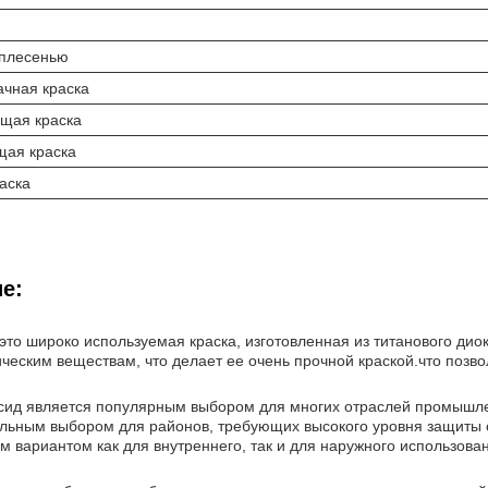
 плесенью
ачная краска
щая краска
ая краска
аска
е:
это широко используемая краска, изготовленная из титанового дио
еским веществам, что делает ее очень прочной краской.что позво
сид является популярным выбором для многих отраслей промышлен
альным выбором для районов, требующих высокого уровня защиты о
 вариантом как для внутреннего, так и для наружного использова