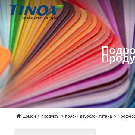
Подро
Проду
Домой
>
продукты
>
Краски двуокиси титана
>
Професс