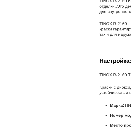
TINOX R-2160 б
отделки.,Это д
для внутреннего
TINOX R-2160 -
краски гарантир
так и для наруж
Настройка
TINOX R-2160 Т
Краски с диокс
устойчивость и 
Марка:
TI
Номер мо
Место пр