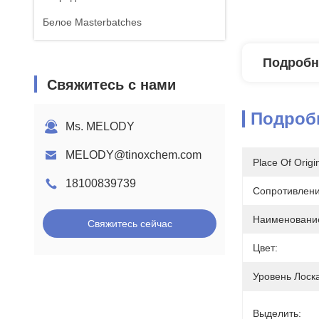
Белое Masterbatches
Подробн
Свяжитесь с нами
Подроб
Ms. MELODY
MELODY@tinoxchem.com
Place Of Origi
18100839739
Сопротивлени
Наименование
Свяжитесь сейчас
Цвет:
Уровень Лоска
Выделить: