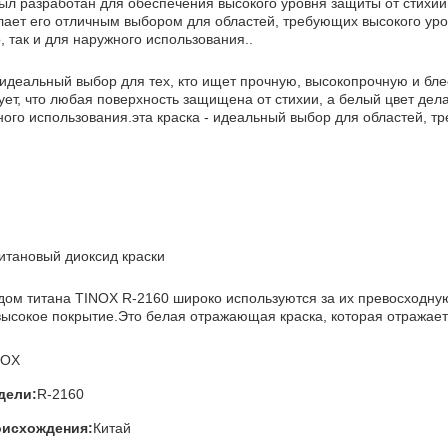
ыл разработан для обеспечения высокого уровня защиты от стихий
елает его отличным выбором для областей, требующих высокого уро
, так и для наружного использования..
 идеальный выбор для тех, кто ищет прочную, высокопрочную и бл
ует, что любая поверхность защищена от стихии, а белый цвет дел
ного использования.эта краска - идеальный выбор для областей, 
:
итановый диоксид краски
идом титана TINOX R-2160 широко используются за их превосходну
высокое покрытие.Это белая отражающая краска, которая отражает 
NOX
дели:
R-2160
оисхождения:
Китай