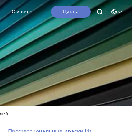
я
Свяжитесь С Нами
Цитата
ений
Профессиональные Краски Из