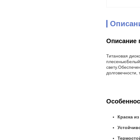
Описан
Описание 
Титановая диокс
плесеньюБелый 
свету.Обеспечен
долговечности,
Особеннос
Краска из
Устойчив
Термосто