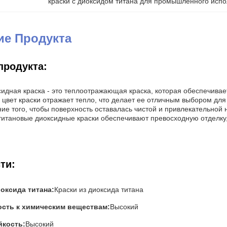
краски с диоксидом титана для промышленного исп
ие Продукта
продукта:
идная краска - это теплоотражающая краска, которая обеспечивает
цвет краски отражает тепло, что делает ее отличным выбором дл
ие того, чтобы поверхность оставалась чистой и привлекательной 
 титановые диоксидные краски обеспечивают превосходную отделку
ти:
 оксида титана:
Краски из диоксида титана
ость к химическим веществам:
Высокий
йкость:
Высокий