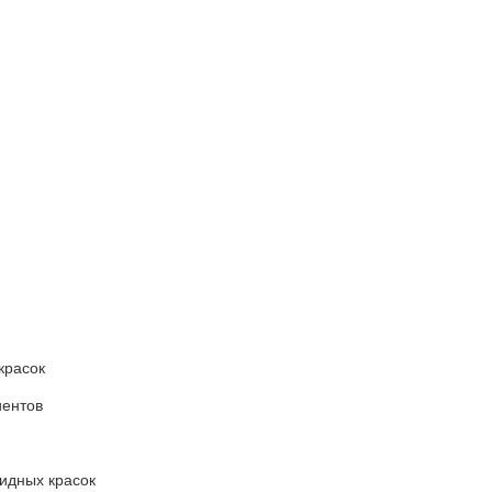
красок
иентов
сидных красок