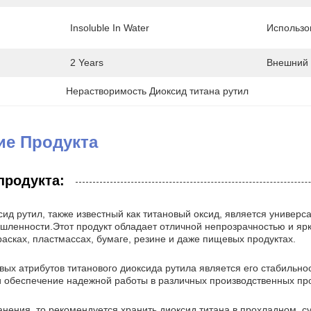
Insoluble In Water
Использо
2 Years
Внешний 
Нерастворимость Диоксид титана рутил
ие Продукта
продукта:
сид рутил, также известный как титановый оксид, является униве
шленности.Этот продукт обладает отличной непрозрачностью и ярк
асках, пластмассах, бумаге, резине и даже пищевых продуктах.
вых атрибутов титанового диоксида рутила является его стабильно
и обеспечение надежной работы в различных производственных пр
анения, то рекомендуется хранить диоксид титана в прохладном, 