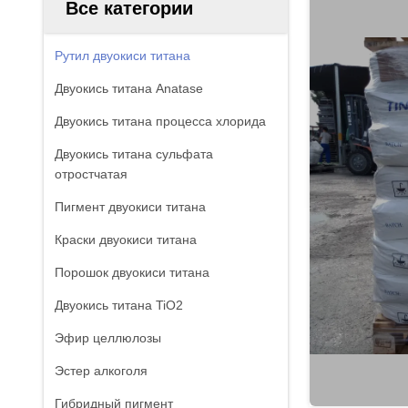
Все категории
Рутил двуокиси титана
Двуокись титана Anatase
Двуокись титана процесса хлорида
Двуокись титана сульфата
отростчатая
Пигмент двуокиси титана
Краски двуокиси титана
Порошок двуокиси титана
Двуокись титана TiO2
Эфир целлюлозы
Эстер алкоголя
Гибридный пигмент