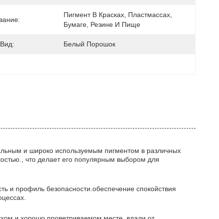
Пигмент В Красках, Пластмассах, 
вание:
Бумаге, Резине И Пище
Вид:
Белый Порошок
рсальным и широко используемым пигментом в различных
остью., что делает его популярным выбором для
сть и профиль безопасности.обеспечение спокойствия
оцессах.
сухом и хорошо проветриваемом месте, вдали от