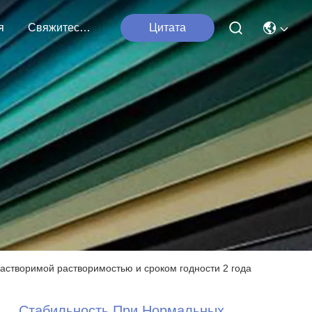
я
Свяжитесь С Нами
Цитата
астворимой растворимостью и сроком годности 2 года
Стабильность При Нормальных