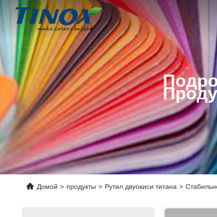
Подро
Проду
Домой
>
продукты
>
Рутил двуокиси титана
>
Стабильн