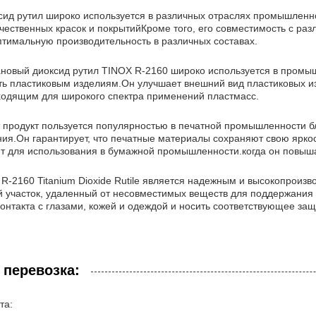
сид рутил широко используется в различных отраслях промышленно
ачественных красок и покрытийКроме того, его совместимость с р
птимальную производительность в различных составах.
тановый диоксид рутил TINOX R-2160 широко используется в промыш
сть пластиковым изделиям.Он улучшает внешний вид пластиковых и
ходящим для широкого спектра применений пластмасс.
от продукт пользуется популярностью в печатной промышленности 
ния.Он гарантирует, что печатные материалы сохраняют свою яркос
т для использования в бумажной промышленности.когда он повыша
R-2160 Titanium Dioxide Rutile является надежным и высокопроиз
 участок, удаленный от несовместимых веществ для поддержания 
контакта с глазами, кожей и одеждой и носить соответствующее з
 перевозка:
та: