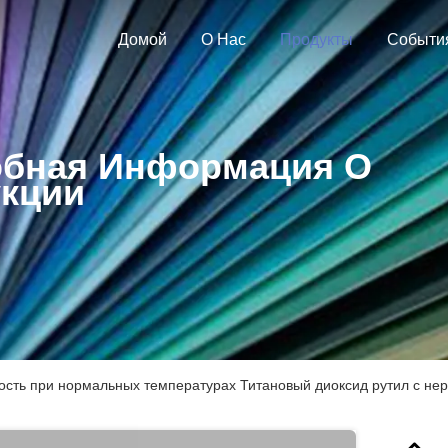
Домой
О Нас
Продукты
Событи
бная Информация О
кции
ость при нормальных температурах Титановый диоксид рутил с нер