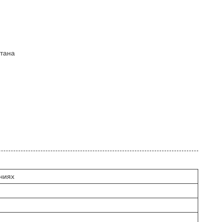
итана
ниях