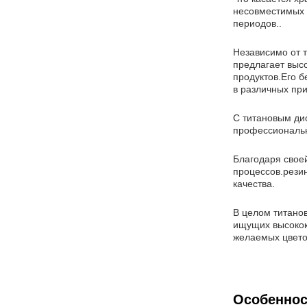
несовместимых 
периодов..
Независимо от 
предлагает выс
продуктов.Его 
в различных пр
С титановым ди
профессиональн
Благодаря свое
процессов.рези
качества.
В целом титано
ищущих высокок
желаемых цвето
Особеннос