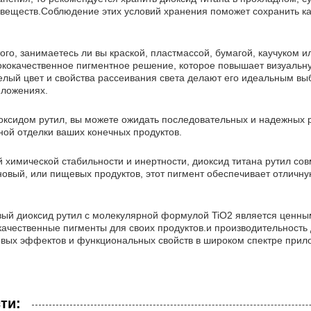
веществ.Соблюдение этих условий хранения поможет сохранить кач
того, занимаетесь ли вы краской, пластмассой, бумагой, каучуком
ококачественное пигментное решение, которое повышает визуальн
белый цвет и свойства рассеивания света делают его идеальным в
иложениях.
оксидом рутил, вы можете ожидать последовательных и надежных 
ой отделки ваших конечных продуктов.
й химической стабильности и инертности, диоксид титана рутил со
новый, или пищевых продуктов, этот пигмент обеспечивает отличн
вый диоксид рутил с молекулярной формулой TiO2 является ценн
ачественные пигменты для своих продуктов.и производительность
вых эффектов и функциональных свойств в широком спектре прил
ти: