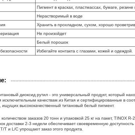
Пигмент в красках, пластмассах, бумаге, резине
Нерастворимый в воде
ния
Хранить в прохладном, сухом, хорошо проветри
еризация
Не произойдет
Белый порошок
безопасности
Избегайте контакта с глазами, кожей и одеждой.
е:
итановый диоксид рутил - это универсальный продукт, который на
м исключительным качествам.из Китая и сертифицированные в соо
, ищущих высококачественный титановый белый пигмент.
оличеством заказов 20 тонн и упаковкой 25 кг на пакет, TINOX R
рок доставки 2-3 недели обеспечивает своевременную доступност
T/T и L/C упрощают заказ этого продукта.