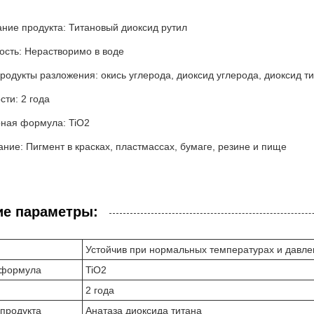
ние продукта: Титановый диоксид рутил
ость: Нерастворимо в воде
одукты разложения: окись углерода, диоксид углерода, диоксид т
сти: 2 года
ная формула: TiO2
ние: Пигмент в красках, пластмассах, бумаге, резине и пище
ие параметры:
Устойчив при нормальных температурах и давле
 формула
TiO2
2 года
продукта
Анатаза диоксида титана