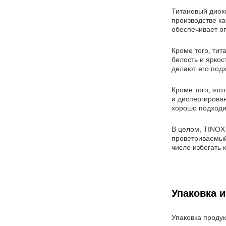
Титановый диок
производстве к
обеспечивает о
Кроме того, ти
белость и ярко
делают его под
Кроме того, эт
и диспергирова
хорошо подходи
В целом, TINOX 
проветриваемый
числе избегать 
Упаковка и
Упаковка продук