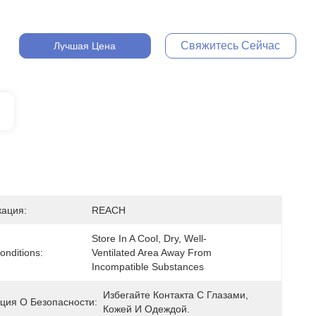
Свяжитесь Сейчас
Лучшая Цена
ация:
REACH
Store In A Cool, Dry, Well-
onditions:
Ventilated Area Away From 
Incompatible Substances
Избегайте Контакта С Глазами, 
ия О Безопасности:
Кожей И Одеждой.