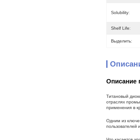
Solubility:
Shelf Life:
Выделить:
Описан
Описание 
Титановый диок
отраслях промы
применения в кр
Одним из ключе
пользователей 
Что касается хр