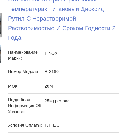
Температурах Титановый Диоксид
Рутил С Нерастворимой
Растворимостью И Сроком Годности 2
Года
Наименование
TINOX
Марки:
Номер Модели:
R-2160
МОК:
20MT
Подробная
25kg per bag
Информация Об
Упаковке:
Условия Оплаты:
T/T, L/C