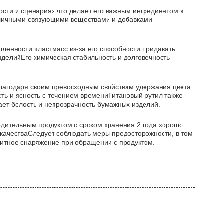
сти и сценариях.что делает его важным ингредиентом в
азличными связующими веществами и добавками
ленности пластмасс из-за его способности придавать
зделийЕго химическая стабильность и долговечность
благодаря своим превосходным свойствам удержания цвета
ть и ясность с течением времениТитановый рутил также
ет белость и непрозрачность бумажных изделий.
водительным продуктом с сроком хранения 2 года.хорошо
качестваСледует соблюдать меры предосторожности, в том
ащитное снаряжение при обращении с продуктом.